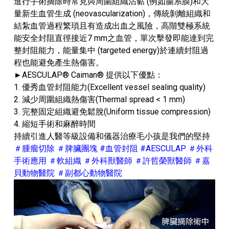
進行手術摘除時常見與周圍組織沾黏 (例如腸系膜)和大
量新生血管生成 (neovascularization)，傳統剝離組織和
結紮血管過程繁瑣且有造成出血之風險，高階雙極系統
能安全封阻直徑接近7 mm之血管，單次擊發即能達到完
整封阻能力，能量集中 (targeted energy)於連續封阻過
程也能避免產生熱傷害。
►AESCULAP® Caiman® 提供以下優點：
1. 優秀血管封阻能力(Excellent vessel sealing quality)
2. 減少周圍組織熱傷害(Thermal spread < 1 mm)
3. 完整固定組織避免鬆脫(Uniform tissue compression)
4. 縮短手術和麻醉時間
持續引進人醫等級設備和儀器治療毛小孩是我們的堅持
＃腫瘤切除 ＃脾臟團塊 #血管封阻 #AESCULAP ＃外科
手術應用 ＃軟組織 ＃外科獸醫師 ＃許哲榮獸醫師 ＃嘉
貝動物醫院 ＃副都心動物醫院